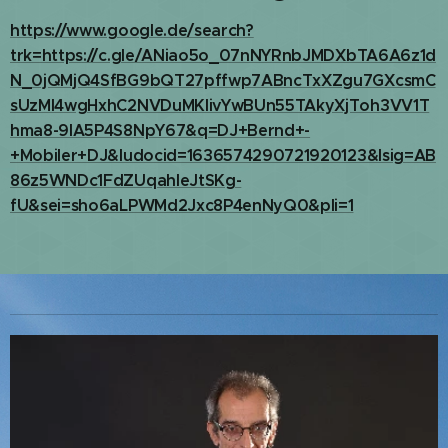
https://www.google.de/search?
trk=https://c.gle/ANiao5o_07nNYRnbJMDXbTA6A6z1d
N_0jQMjQ4SfBG9bQT27pffwp7ABncTxXZgu7GXcsmC
sUzMl4wgHxhC2NVDuMKlivYwBUn55TAkyXjToh3VV1T
hma8-9lA5P4S8NpY67&q=DJ+Bernd+-
+Mobiler+DJ&ludocid=1636574290721920123&lsig=AB
86z5WNDc1FdZUqahIeJtSKg-
fU&sei=sho6aLPWMd2Jxc8P4enNyQ0&pli=1