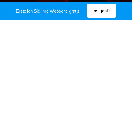
Autogrammanfragen: Brief mit Frankiertem
Los geht´s
Erstellen Sie Ihre Webseite gratis!
Rückumschlag an:
Bernd Matzke - Managment DJ Bernd, Zugspitzstrasse
28, 85560 Ebersberg
Events und Veranstaltungen im
Landkreis Ebersberg
https://www.facebook.com/groups/304612992888208
2